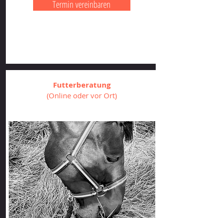
Termin vereinbaren
Futterberatung
(Online oder vor Ort)
On