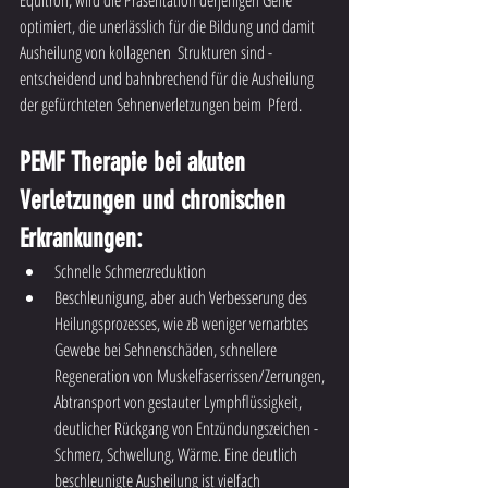
Equitron, wird die Präsentation derjenigen Gene 
optimiert, die unerlässlich für die Bildung und damit 
Ausheilung von kollagenen  Strukturen sind - 
entscheidend und bahnbrechend für die Ausheilung 
der gefürchteten Sehnenverletzungen beim  Pferd. 
PEMF Therapie bei akuten 
Verletzungen und chronischen 
Erkrankungen:
Schnelle Schmerzreduktion
Beschleunigung, aber auch Verbesserung des 
Heilungsprozesses, wie zB weniger vernarbtes 
Gewebe bei Sehnenschäden, schnellere 
Regeneration von Muskelfaserrissen/Zerrungen, 
Abtransport von gestauter Lymphflüssigkeit, 
deutlicher Rückgang von Entzündungszeichen - 
Schmerz, Schwellung, Wärme. Eine deutlich 
beschleunigte Ausheilung ist vielfach 