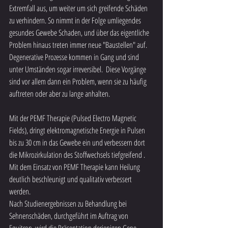
Extremfall aus, um weiter um sich greifende Schäden 
zu verhindern. So nimmt in der Folge umliegendes 
gesundes Gewebe Schaden, und über das eigentliche 
Problem hinaus treten immer neue "Baustellen" auf. 
Degenerative Prozesse kommen in Gang und sind 
unter Umständen sogar irreversibel.  Diese Vorgänge 
sind vor allem dann ein Problem, wenn sie zu häufig 
auftreten oder aber zu lange anhalten. 
Mit der PEMF Therapie (Pulsed Electro Magnetic 
Fields), dringt elektromagnetische Energie in Pulsen 
bis zu 30 cm in das Gewebe ein und verbessern dort  
die Mikrozirkulation des Stoffwechsels tiefgreifend . 
Mit dem Einsatz von PEMF Therapie kann Heilung 
deutlich beschleunigt und qualitativ verbessert 
werden. 
Nach Studienergebnissen zu Behandlung bei 
Sehnenschäden, durchgeführt im Auftrag von 