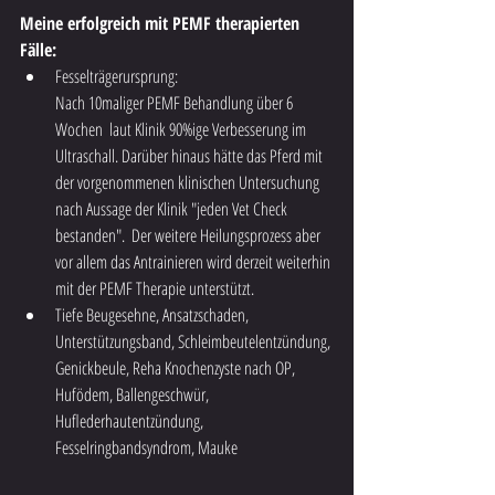
Meine erfolgreich mit PEMF therapierten 
Fälle: 
Fesselträgerursprung:
Nach 10maliger PEMF Behandlung über 6 
Wochen  laut Klinik 90%ige Verbesserung im 
Ultraschall. Darüber hinaus hätte das Pferd mit 
der vorgenommenen klinischen Untersuchung 
nach Aussage der Klinik "jeden Vet Check 
bestanden".  Der weitere Heilungsprozess aber 
vor allem das Antrainieren wird derzeit weiterhin 
mit der PEMF Therapie unterstützt.
Tiefe Beugesehne, Ansatzschaden, 
Unterstützungsband, Schleimbeutelentzündung, 
Genickbeule, Reha Knochenzyste nach OP, 
Hufödem, Ballengeschwür, 
Huflederhautentzündung, 
Fesselringbandsyndrom, Mauke